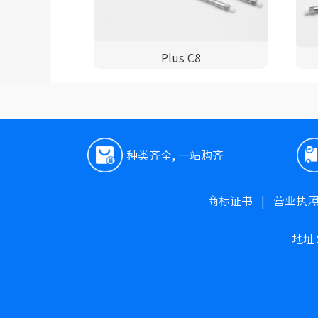
Plus C8
种类齐全, 一站购齐
商标证书
|
营业执
地址