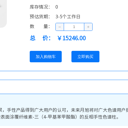
库存情况
：
0
预估货期
：
3-5个工作日
数量
：
总价
：
￥15246.00
加入购物车
立即购买
，手性产品得到广大用户的认可，未来月旭将对广大色谱用户提供
相为硅胶表面涂覆纤维素-三（4-甲基苯甲酸酯）的反相手性色谱柱。