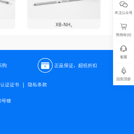
关注公众号
XB-NH₂
购物车(0)
客服
采购
正品保证，超低折扣
回到顶部
O认证证书
|
隐私条款
0号楼