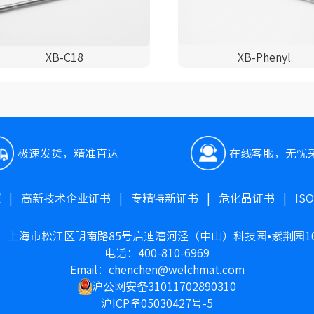
XB-C18
XB-Phenyl
极速发货，精准直达
在线客服，无忧
照
|
高新技术企业证书
|
专精特新证书
|
危化品证书
|
IS
：上海市松江区明南路85号启迪漕河泾（中山）科技园•紫荆园1
电话：400-810-6969
Email：chenchen@welchmat.com
沪公网安备31011702890310
沪ICP备05030427号-5