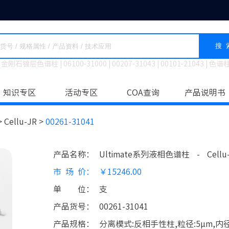
搜 
金刚石镀层色谱柱
|
06100-31000
|
00207-31043
|
00101-21043
|
色谱
知识专区
活动专区
COA查询
产品说明书
>
Cellu-JR >
00261-31041
产品名称
：
Ultimate系列液相色谱柱
-
Cellu
市场价
：
￥15246.00
单位
：
支
产品货号
：
00261-31041
产品规格
：
分离模式:反相手性柱,粒径:5μm,内径:4