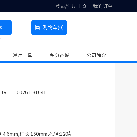
登录/注册
我的订单
索
购物车
(0)
柱
常用工具
积分商城
公司简介
-JR
-
00261-31041
.6mm,柱长:150mm,孔径:120Å