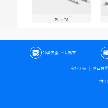
Plus C8
种类齐全, 一站购齐
商标证书
|
营业执
地址