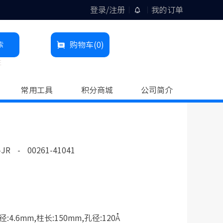
登录/注册
我的订单
索
购物车
(0)
柱
常用工具
积分商城
公司简介
-JR
-
00261-41041
4.6mm,柱长:150mm,孔径:120Å