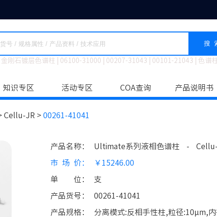
搜 
金刚石镀层色谱柱
|
06100-31000
|
00207-31043
|
00101-21043
|
色谱
知识专区
活动专区
COA查询
产品说明书
>
Cellu-JR >
00261-41041
产品名称
：
Ultimate系列液相色谱柱
-
Cellu
市场价
：
￥15246.00
单位
：
支
产品货号
：
00261-41041
产品规格
：
分离模式:反相手性柱,粒径:10μm,内径: