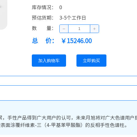
库存情况
：
0
预估货期
：
3-5个工作日
数量
：
总价
：
￥15246.00
加入购物车
立即购买
，手性产品得到广大用户的认可，未来月旭将对广大色谱用户提供
相为硅胶表面涂覆纤维素-三（4-甲基苯甲酸酯）的反相手性色谱柱。