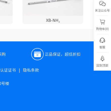
关注公众号
XB-NH₂
购物车(0)
客服
采购
正品保证，超低折扣
回到顶部
O认证证书
|
隐私条款
0号楼