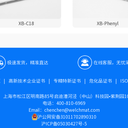
XB-C18
XB-Phenyl
极速发货，精准直达
在线客服，无忧
照
|
高新技术企业证书
|
专精特新证书
|
危化品证书
|
IS
：上海市松江区明南路85号启迪漕河泾（中山）科技园•紫荆园1
电话：400-810-6969
Email：chenchen@welchmat.com
沪公网安备31011702890310
沪ICP备05030427号-5