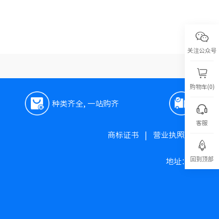
关注公众号
购物车(0)
种类齐全, 一站购齐
极速
客服
商标证书
|
营业执照
|
高新
回到顶部
地址：上海市松