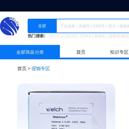
全部
热门搜索：
DO2172
|
00201-31043
|
金刚石
|
金刚石镀层
全部商品分类
首页
知识专区
首页 >
促销专区