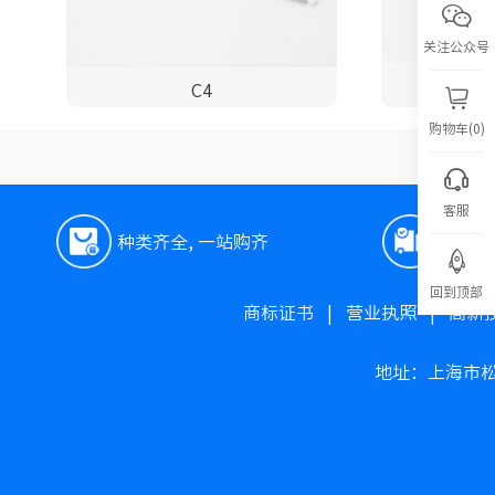
关注公众号
C4
S
购物车(0)
客服
种类齐全, 一站购齐
极速
回到顶部
商标证书
|
营业执照
|
高新
地址：上海市松