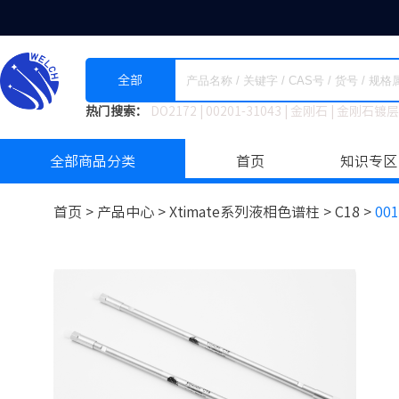
全部
热门搜索：
DO2172
|
00201-31043
|
金刚石
|
金刚石镀层
全部商品分类
首页
知识专区
首页 >
产品中心 >
Xtimate系列液相色谱柱
>
C18 >
001