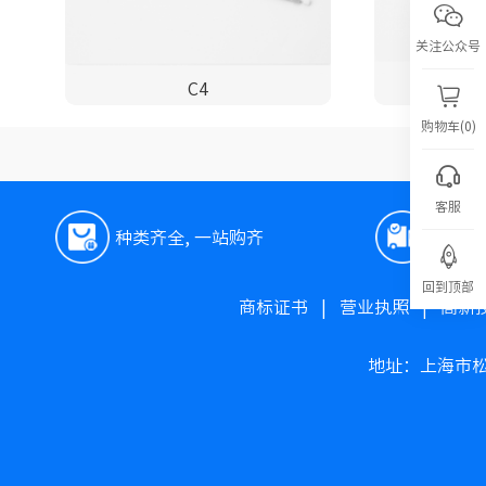
关注公众号
C4
S
购物车(0)
客服
种类齐全, 一站购齐
极速
回到顶部
商标证书
|
营业执照
|
高新
地址：上海市松