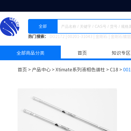
全部
热门搜索：
DO2172
|
00201-31043
|
金刚石
|
金刚石镀层
全部商品分类
首页
知识专区
首页 >
产品中心 >
Xtimate系列液相色谱柱
>
C18 >
001