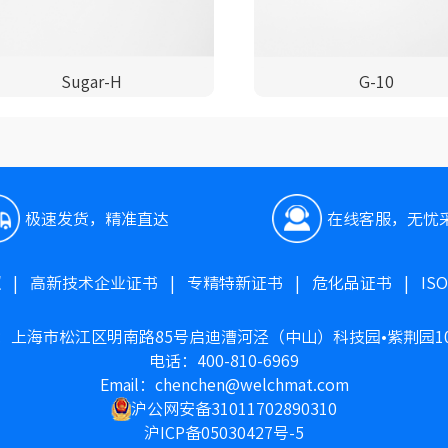
Sugar-H
G-10
极速发货，精准直达
在线客服，无忧
照
|
高新技术企业证书
|
专精特新证书
|
危化品证书
|
IS
：上海市松江区明南路85号启迪漕河泾（中山）科技园•紫荆园1
电话：400-810-6969
Email：chenchen@welchmat.com
沪公网安备31011702890310
沪ICP备05030427号-5