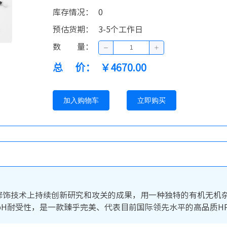
库存情况
：
0
预估货期
：
3-5个工作日
数量
：
总价
：
￥4670.00
加入购物车
立即购买
胶表面修饰技术上持续创新研究和攻关的成果，用一种独特的有机无
H耐受性，是一款臻乎完美、代表目前国际领先水平的高品质HP