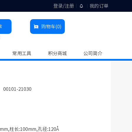
登录/注册
我的订单
索
购物车
(0)
柱
常用工具
积分商城
公司简介
00101-21030
mm,柱长:100mm,孔径:120Å