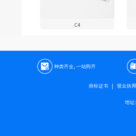
C4
种类齐全, 一站购齐
商标证书
|
营业执
地址