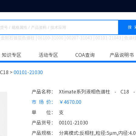
搜 
金刚石镀层色谱柱
|
06100-31000
|
00207-31043
|
00101-21043
|
色谱
知识专区
活动专区
COA查询
产品说明书
C18 >
00101-21030
产品名称
：
Xtimate系列液相色谱柱
-
C18
-
市场价
：
￥4670.00
单位
：
支
产品货号
：
00101-21030
产品规格
：
分离模式:反相柱,粒径:5μm,内径:4.0