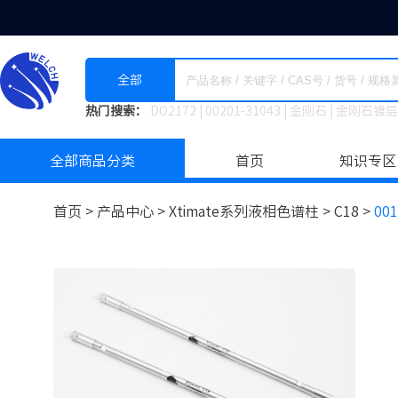
全部
热门搜索：
DO2172
|
00201-31043
|
金刚石
|
金刚石镀层
全部商品分类
首页
知识专区
首页 >
产品中心 >
Xtimate系列液相色谱柱
>
C18 >
001