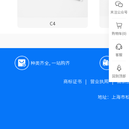
关注公众号
C4
S
购物车(0)
客服
种类齐全, 一站购齐
极速
回到顶部
商标证书
|
营业执照
|
高新
地址：上海市松