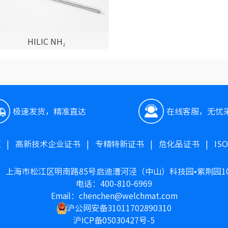
HILIC NH₂
极速发货，精准直达
在线客服，无忧
照
|
高新技术企业证书
|
专精特新证书
|
危化品证书
|
IS
：上海市松江区明南路85号启迪漕河泾（中山）科技园•紫荆园1
电话：400-810-6969
Email：chenchen@welchmat.com
沪公网安备31011702890310
沪ICP备05030427号-5