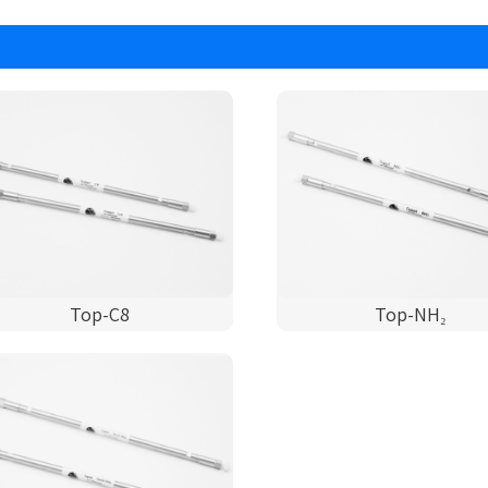
Top-C8
Top-NH₂