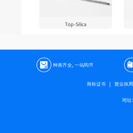
Top-Silica
种类齐全, 一站购齐
商标证书
|
营业执
地址