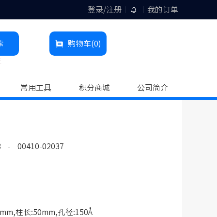
登录/注册
我的订单
索
购物车
(0)
柱
常用工具
积分商城
公司简介
8
-
00410-02037
mm,柱长:50mm,孔径:150Å