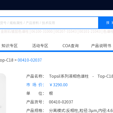
搜 
金刚石镀层色谱柱
|
06100-31000
|
00207-31043
|
00101-21043
|
色谱
知识专区
活动专区
COA查询
产品说明书
op-C18 >
00410-02037
产品名称
：
Topsil系列液相色谱柱
-
Top-C1
市场价
：
￥3290.00
单位
：
根
产品货号
：
00410-02037
产品规格
：
分离模式:反相柱,粒径:3μm,内径:4.6