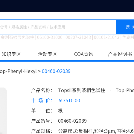
搜 
金刚石镀层色谱柱
|
06100-31000
|
00207-31043
|
00101-21043
|
色谱
知识专区
活动专区
COA查询
产品说明书
op-Phenyl-Hexyl >
00460-02039
产品名称
：
Topsil系列液相色谱柱
-
Top-Phe
市场价
：
￥3510.00
单位
：
根
产品货号
：
00460-02039
产品规格
：
分离模式:反相柱,粒径:3μm,内径:4.6