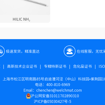
HILIC NH₂
极速发货，精准直达
在线客服，无忧
照
|
高新技术企业证书
|
专精特新证书
|
危化品证书
|
IS
：上海市松江区明南路85号启迪漕河泾（中山）科技园•紫荆园1
电话：400-810-6969
Email：chenchen@welchmat.com
沪公网安备31011702890310
沪ICP备05030427号-5