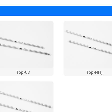
Top-C8
Top-NH₂