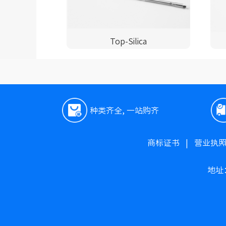
Top-Silica
种类齐全, 一站购齐
商标证书
|
营业执
地址