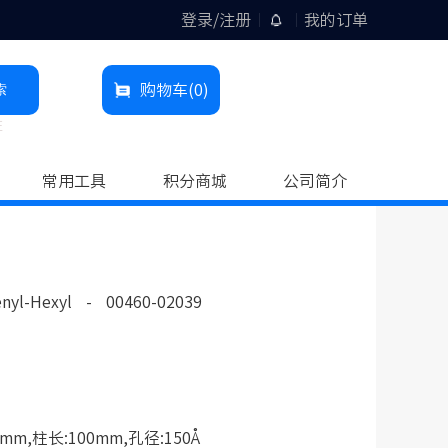
登录/注册
我的订单
索
购物车
(0)
柱
常用工具
积分商城
公司简介
nyl-Hexyl
-
00460-02039
mm,柱长:100mm,孔径:150Å