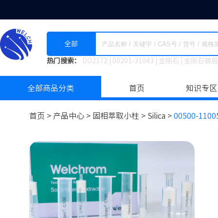
全部
热门搜索：
DO2172
|
00201-31043
|
金刚石
|
金刚石镀层
全部商品分类
首页
知识专区
首页 >
产品中心 >
固相萃取小柱
>
Silica >
00500-1100