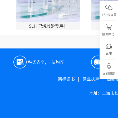
关注公众号
SLH 己烯雌酚专用柱
苏丹红
购物车(0)
客服
种类齐全, 一站购齐
极速
回到顶部
商标证书
|
营业执照
|
高新
地址：上海市松