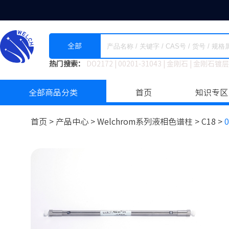
全部
热门搜索：
DO2172
|
00201-31043
|
金刚石
|
金刚石镀层
全部商品分类
首页
知识专区
首页 >
产品中心 >
Welchrom系列液相色谱柱
>
C18 >
0