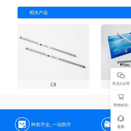
相关产品
关注公众号
C8
Van
购物车(0)
种类齐全, 一站购齐
极速
客服