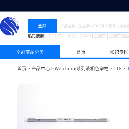
全部
热门搜索：
DO2172
|
00201-31043
|
金刚石
|
金刚石镀层
全部商品分类
首页
知识专区
首页 >
产品中心 >
Welchrom系列液相色谱柱
>
C18 >
0