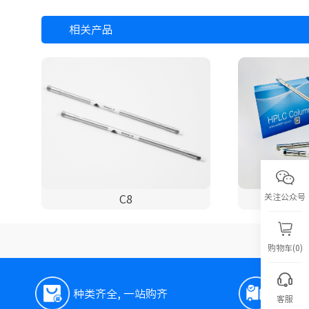
相关产品
关注公众号
C8
Van
购物车(0)
种类齐全, 一站购齐
极速
客服