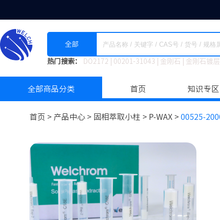
全部
热门搜索：
DO2172
|
00201-31043
|
金刚石
|
金刚石镀层
全部商品分类
首页
知识专区
首页 >
产品中心 >
固相萃取小柱
>
P-WAX >
00525-200