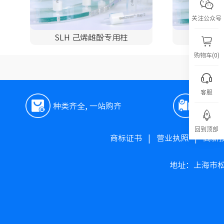
关注公众号
SLH 己烯雌酚专用柱
购物车(0)
客服
种类齐全, 一站购齐
极速
回到顶部
商标证书
|
营业执照
|
高新
地址：上海市松