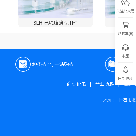
关注公众号
SLH 己烯雌酚专用柱
购物车(0)
客服
种类齐全, 一站购齐
极速
回到顶部
商标证书
|
营业执照
|
高新
地址：上海市松