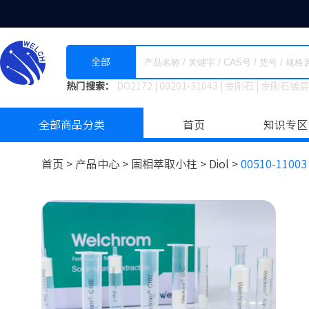
全部
热门搜索：
DO2172
|
00201-31043
|
金刚石
|
金刚石镀层
全部商品分类
首页
知识专区
首页 >
产品中心 >
固相萃取小柱
>
Diol >
00510-11003