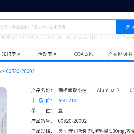
搜 
金刚石镀层色谱柱
|
06100-31000
|
00207-31043
|
00101-21043
|
色谱
知识专区
活动专区
COA查询
产品说明书
B >
00520-20002
产品名称
：
固相萃取小柱
-
Alumina-B
-
0
市场价
：
￥412.00
单位
：
盒
产品货号
：
00520-20002
产品规格
：
类型:无机吸附剂,填料量:100mg,容量:3m