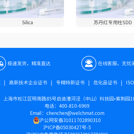
Silica
苏丹红专用柱SDD
极速发货，精准直达
在线客服，无忧
照
|
高新技术企业证书
|
专精特新证书
|
危化品证书
|
IS
：上海市松江区明南路85号启迪漕河泾（中山）科技园•紫荆园1
电话：400-810-6969
Email：chenchen@welchmat.com
沪公网安备31011702890310
沪ICP备05030427号-5