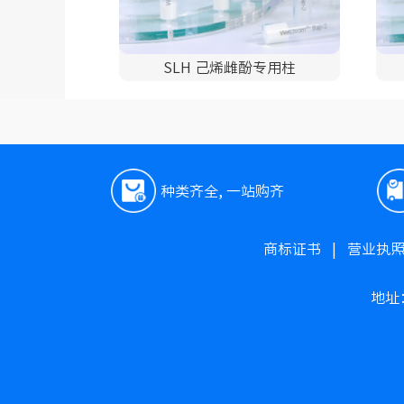
SLH 己烯雌酚专用柱
种类齐全, 一站购齐
商标证书
|
营业执
地址