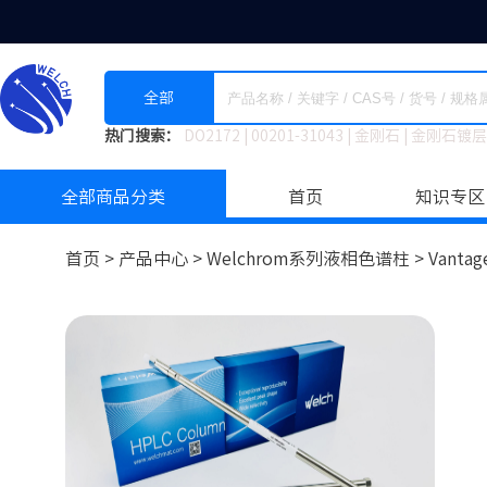
全部
热门搜索：
DO2172
|
00201-31043
|
金刚石
|
金刚石镀层
全部商品分类
首页
知识专区
首页 >
产品中心 >
Welchrom系列液相色谱柱
>
Vantag