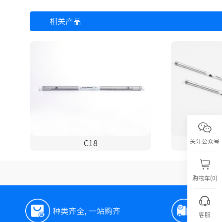
相关产品
关注公众号
C18
购物车(0)
种类齐全, 一站购齐
极速
客服