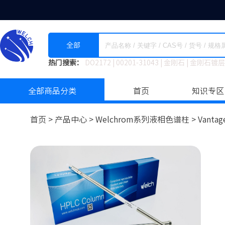
全部
热门搜索：
DO2172
|
00201-31043
|
金刚石
|
金刚石镀层
全部商品分类
首页
知识专区
首页 >
产品中心 >
Welchrom系列液相色谱柱
>
Vantag