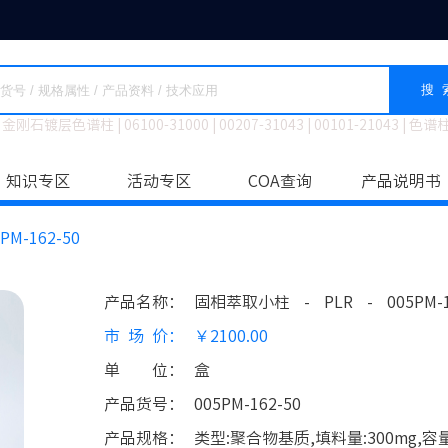
搜 
金刚石镀层色谱柱
|
06100-31000
|
00207-31043
|
00101-21043
|
色谱
知识专区
活动专区
COA查询
产品说明书
PM-162-50
产品名称
：
固相萃取小柱
-
PLR
-
005PM-
市场价
：
￥2100.00
单位
：
盒
产品货号
：
005PM-162-50
产品规格
：
类型:聚合物基质,填料量:300mg,容量:3m