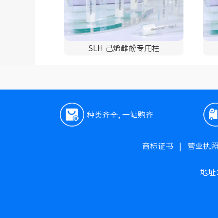
SLH 己烯雌酚专用柱
种类齐全, 一站购齐
商标证书
|
营业执
地址