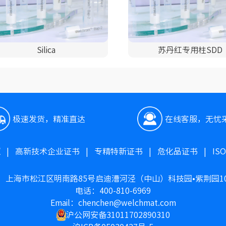
Silica
苏丹红专用柱SDD
极速发货，精准直达
在线客服，无忧
照
|
高新技术企业证书
|
专精特新证书
|
危化品证书
|
IS
：上海市松江区明南路85号启迪漕河泾（中山）科技园•紫荆园1
电话：400-810-6969
Email：chenchen@welchmat.com
沪公网安备31011702890310