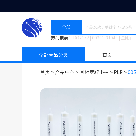
全部
热门搜索：
DO2172
|
00201-31043
|
金刚石
|
全部商品分类
首页
首页 >
产品中心 >
固相萃取小柱
>
PLR >
005