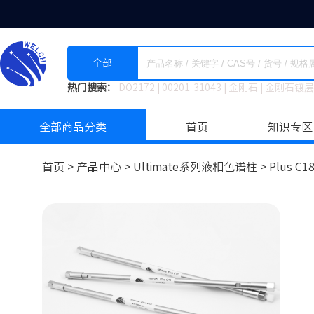
全部
热门搜索：
DO2172
|
00201-31043
|
金刚石
|
金刚石镀层
全部商品分类
首页
知识专区
首页 >
产品中心 >
Ultimate系列液相色谱柱
>
Plus C1