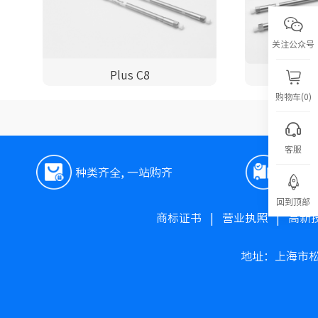
关注公众号
Plus C8
购物车(0)
客服
种类齐全, 一站购齐
极速
回到顶部
商标证书
|
营业执照
|
高新
地址：上海市松