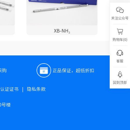
关注公众号
XB-NH₂
购物车(0)
客服
采购
正品保证，超低折扣
回到顶部
O认证证书
|
隐私条款
0号楼