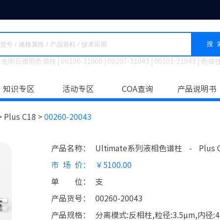
搜 
金刚石镀层色谱柱
|
06100-31000
|
00207-31043
|
00101-21043
|
色谱
知识专区
活动专区
COA查询
产品说明书
>
Plus C18 >
00260-20043
产品名称
：
Ultimate系列液相色谱柱
-
Plus 
市场价
：
￥5100.00
单位
：
支
产品货号
：
00260-20043
产品规格
：
分离模式:反相柱,粒径:3.5μm,内径:4.