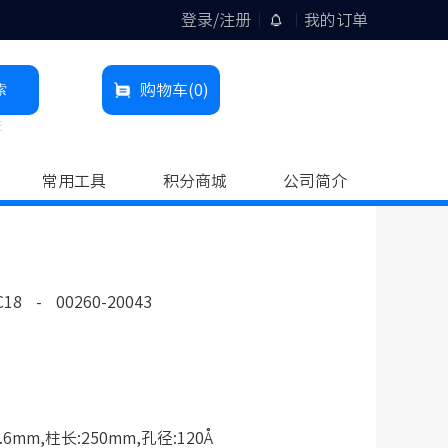
登录/注册
我的订单
索
购物车
(0)
柱
常用工具
积分商城
公司简介
C18
-
00260-20043
6mm,柱长:250mm,孔径:120Å