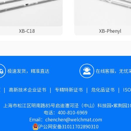
XB-C18
XB-Phenyl
极速发货，精准直达
在线客服，无忧
照
|
高新技术企业证书
|
专精特新证书
|
危化品证书
|
IS
：上海市松江区明南路85号启迪漕河泾（中山）科技园•紫荆园1
电话：400-810-6969
Email：chenchen@welchmat.com
沪公网安备31011702890310