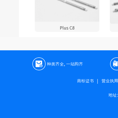
Plus C8
种类齐全, 一站购齐
商标证书
|
营业执
地址