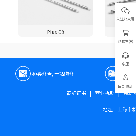
关注公众号
Plus C8
购物车(0)
客服
种类齐全, 一站购齐
极速
回到顶部
商标证书
|
营业执照
|
高新
地址：上海市松