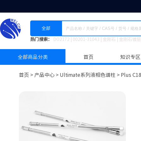
全部
热门搜索：
DO2172
|
00201-31043
|
金刚石
|
金刚石镀层
全部商品分类
首页
知识专区
首页 >
产品中心 >
Ultimate系列液相色谱柱
>
Plus C1