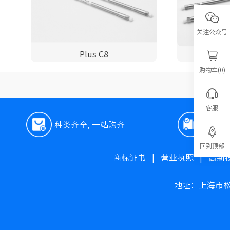
关注公众号
Plus C8
购物车(0)
客服
种类齐全, 一站购齐
极速
回到顶部
商标证书
|
营业执照
|
高新
地址：上海市松