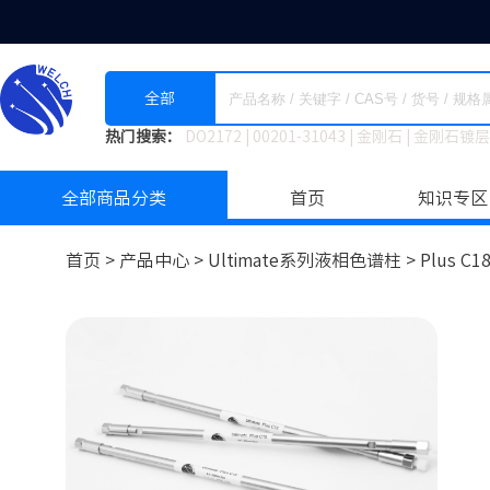
全部
热门搜索：
DO2172
|
00201-31043
|
金刚石
|
金刚石镀层
全部商品分类
首页
知识专区
首页 >
产品中心 >
Ultimate系列液相色谱柱
>
Plus C1