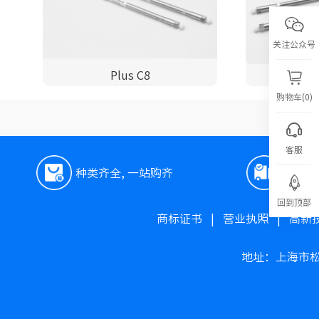
关注公众号
Plus C8
购物车(0)
客服
种类齐全, 一站购齐
极速
回到顶部
商标证书
|
营业执照
|
高新
地址：上海市松