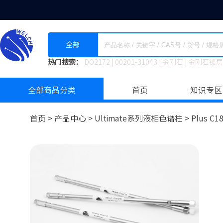
全部
热门搜索：
DO2172
|
00201-31043
|
金刚石
|
金刚石镀层
全部商品分类
首页
知识专区
首页 >
产品中心 >
Ultimate系列液相色谱柱
>
Plus C1