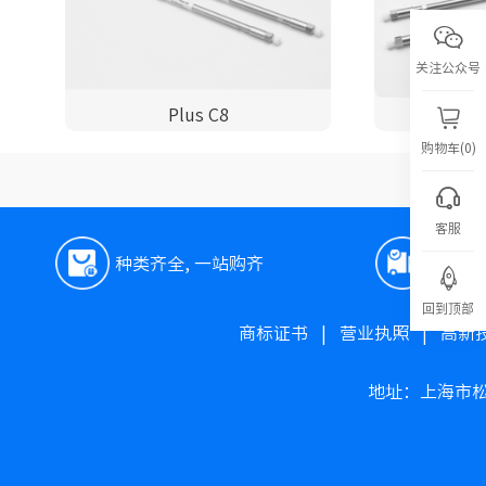
关注公众号
Plus C8
购物车(0)
客服
种类齐全, 一站购齐
极速
回到顶部
商标证书
|
营业执照
|
高新
地址：上海市松