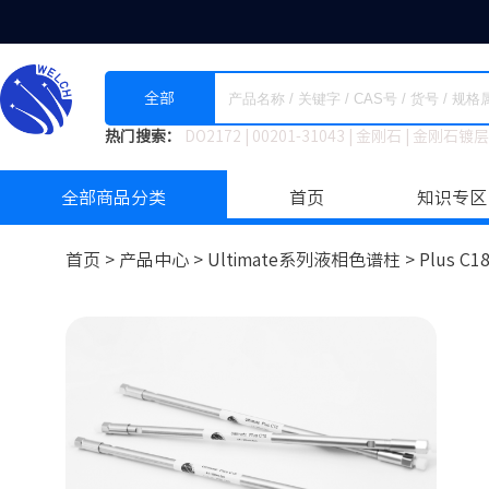
全部
热门搜索：
DO2172
|
00201-31043
|
金刚石
|
金刚石镀层
全部商品分类
首页
知识专区
首页 >
产品中心 >
Ultimate系列液相色谱柱
>
Plus C1