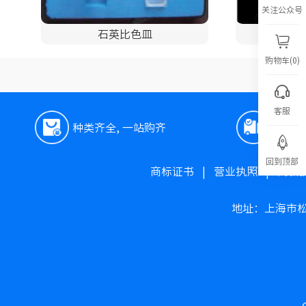
关注公众号
石英比色皿
购物车(0)
客服
种类齐全, 一站购齐
极速
回到顶部
商标证书
|
营业执照
|
高新
地址：上海市松