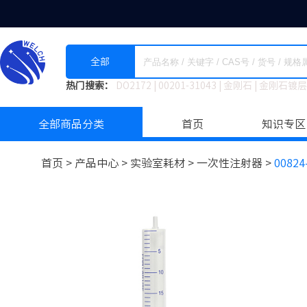
全部
热门搜索：
DO2172
|
00201-31043
|
金刚石
|
金刚石镀层
全部商品分类
首页
知识专区
首页 >
产品中心 >
实验室耗材
>
一次性注射器 >
00824