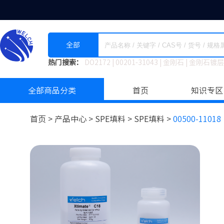
全部
热门搜索：
DO2172
|
00201-31043
|
金刚石
|
金刚石镀层
全部商品分类
首页
知识专区
首页 >
产品中心 >
SPE填料
>
SPE填料 >
00500-11018