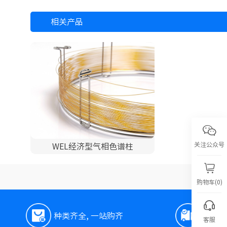
相关产品
关注公众号
WEL经济型气相色谱柱
购物车(0)
种类齐全, 一站购齐
极速
客服