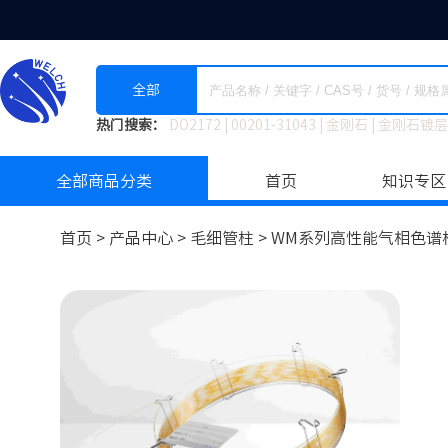
全部
热门搜索：
DO2172
|
00201-31043
|
金刚石
|
金刚石镀层
全部商品分类
首页
知识专区
首页 >
产品中心 >
毛细管柱
>
WM系列高性能气相色谱柱