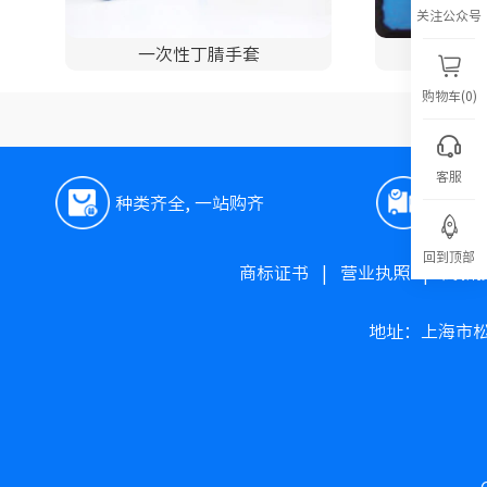
关注公众号
一次性丁腈手套
石
购物车(0)
客服
种类齐全, 一站购齐
极速
回到顶部
商标证书
|
营业执照
|
高新
地址：上海市松