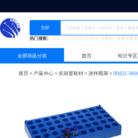
全部
热门搜索：
DO2172
|
00201-31043
|
金刚石
|
金刚石镀层
全部商品分类
首页
知识专区
首页 >
产品中心 >
实验室耗材
>
进样瓶架 >
00821-900