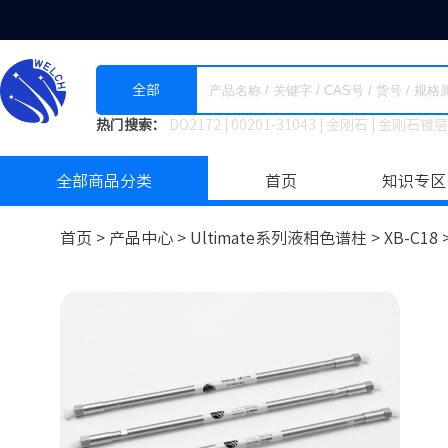
全部
热门搜索：
DO2172
|
00201-31043
|
金刚石
|
金刚石镀层
全部商品分类
首页
知识专区
首页 >
产品中心 >
Ultimate系列液相色谱柱
>
XB-C18 