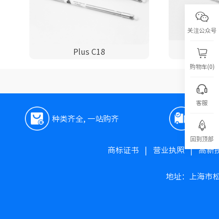
关注公众号
Plus C18
P
购物车(0)
客服
种类齐全, 一站购齐
极速
回到顶部
商标证书
|
营业执照
|
高新
地址：上海市松