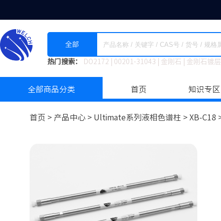
全部
热门搜索：
DO2172
|
00201-31043
|
金刚石
|
金刚石镀层
全部商品分类
首页
知识专区
首页 >
产品中心 >
Ultimate系列液相色谱柱
>
XB-C18 