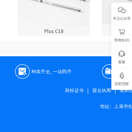
关注公众号
Plus C18
P
购物车(0)
客服
种类齐全, 一站购齐
极速
回到顶部
商标证书
|
营业执照
|
高新
地址：上海市松