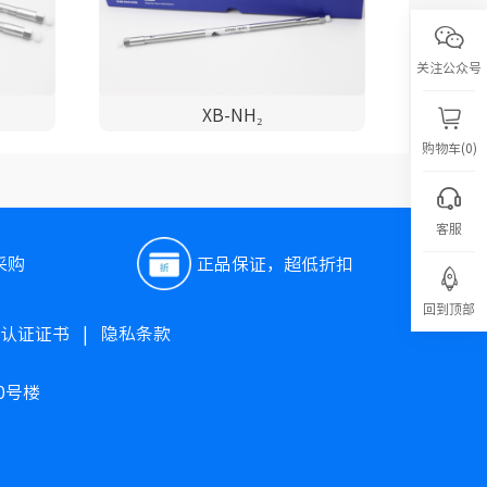
关注公众号
XB-NH₂
购物车(0)
客服
采购
正品保证，超低折扣
回到顶部
O认证证书
|
隐私条款
0号楼