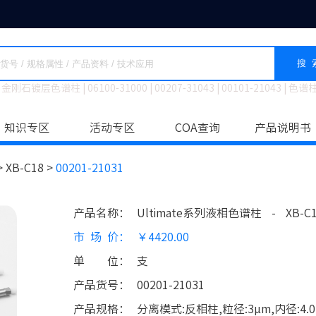
搜 
金刚石镀层色谱柱
|
06100-31000
|
00207-31043
|
00101-21043
|
色谱
知识专区
活动专区
COA查询
产品说明书
>
XB-C18 >
00201-21031
产品名称
：
Ultimate系列液相色谱柱
-
XB-C
市场价
：
￥4420.00
单位
：
支
产品货号
：
00201-21031
产品规格
：
分离模式:反相柱,粒径:3μm,内径:4.0