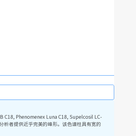
, Phenomenex Luna C18, Supelcosil LC-
合和双封尾技术，为分析者提供近乎完美的峰形。该色谱柱具有宽的