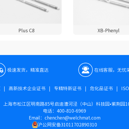
Plus C8
XB-Phenyl
极速发货，精准直达
在线客服，无忧
照
|
高新技术企业证书
|
专精特新证书
|
危化品证书
|
IS
：上海市松江区明南路85号启迪漕河泾（中山）科技园•紫荆园1
电话：400-810-6969
Email：chenchen@welchmat.com
沪公网安备31011702890310