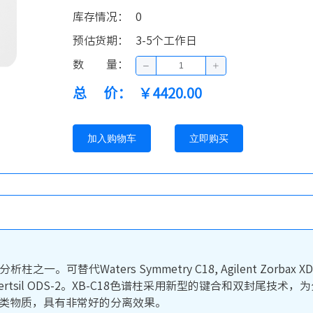
库存情况
：
0
预估货期
：
3-5个工作日
数量
：
总价
：
￥4420.00
加入购物车
立即购买
一。可替代Waters Symmetry C18, Agilent Zorbax XDB C18
 C18, GL Inertsil ODS-2。XB-C18色谱柱采用新型的键
药类物质，具有非常好的分离效果。