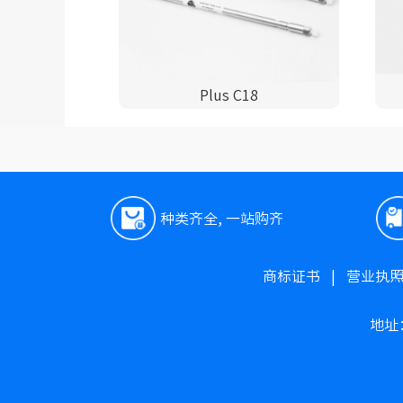
Plus C18
种类齐全, 一站购齐
商标证书
|
营业执
地址