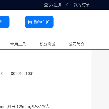
登录/注册
我的订单
索
购物车
(0)
柱
常用工具
积分商城
公司简介
18
-
00201-21031
mm,柱长:125mm,孔径:120Å