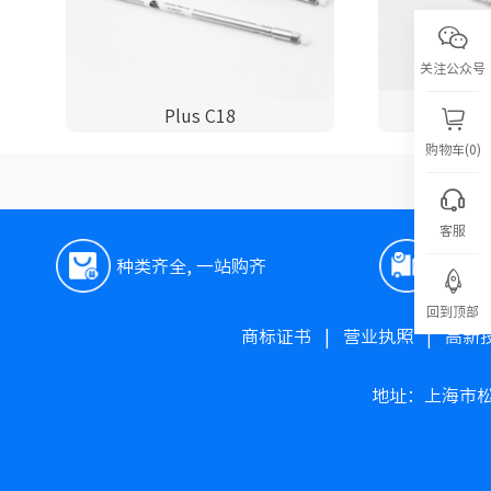
关注公众号
Plus C18
P
购物车(0)
客服
种类齐全, 一站购齐
极速
回到顶部
商标证书
|
营业执照
|
高新
地址：上海市松