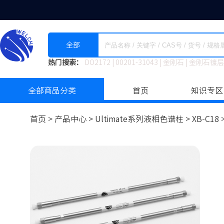
全部
热门搜索：
DO2172
|
00201-31043
|
金刚石
|
金刚石镀层
全部商品分类
首页
知识专区
首页 >
产品中心 >
Ultimate系列液相色谱柱
>
XB-C18 