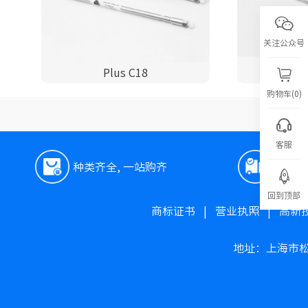
关注公众号
Plus C18
P
购物车(0)
客服
种类齐全, 一站购齐
极速
回到顶部
商标证书
|
营业执照
|
高新
地址：上海市松