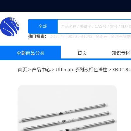
全部
热门搜索：
DO2172
|
00201-31043
|
金刚石
|
金刚石镀层
全部商品分类
首页
知识专区
首页 >
产品中心 >
Ultimate系列液相色谱柱
>
XB-C18 