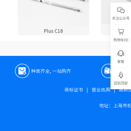
关注公众号
Plus C18
P
购物车(0)
客服
种类齐全, 一站购齐
极速
回到顶部
商标证书
|
营业执照
|
高新
地址：上海市松