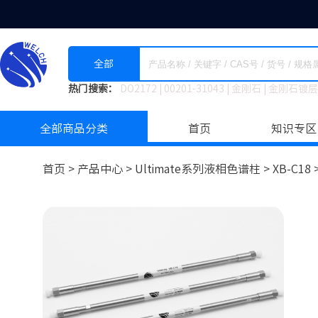
全部
热门搜索：
DO2172
|
00201-31043
|
金刚石
|
金刚石镀层
全部商品分类
首页
知识专区
首页 >
产品中心 >
Ultimate系列液相色谱柱
>
XB-C18 