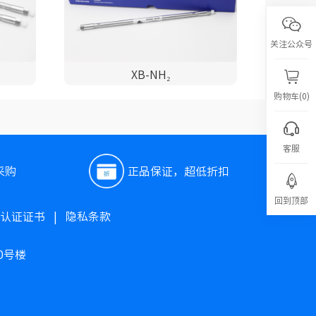
关注公众号
XB-NH₂
购物车(0)
客服
采购
正品保证，超低折扣
回到顶部
O认证证书
|
隐私条款
0号楼