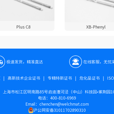
Plus C8
XB-Phenyl
极速发货，精准直达
在线客服，无忧
照
|
高新技术企业证书
|
专精特新证书
|
危化品证书
|
IS
：上海市松江区明南路85号启迪漕河泾（中山）科技园•紫荆园1
电话：400-810-6969
Email：chenchen@welchmat.com
沪公网安备31011702890310