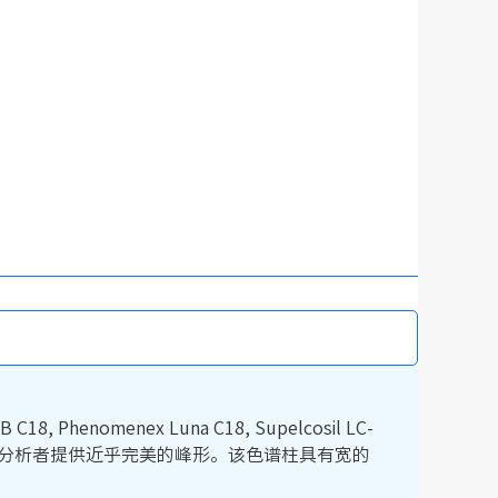
, Phenomenex Luna C18, Supelcosil LC-
合和双封尾技术，为分析者提供近乎完美的峰形。该色谱柱具有宽的