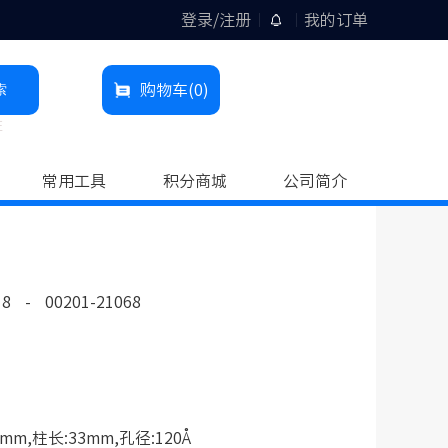
登录/注册
我的订单
索
购物车
(0)
柱
常用工具
积分商城
公司简介
18
-
00201-21068
mm,柱长:33mm,孔径:120Å