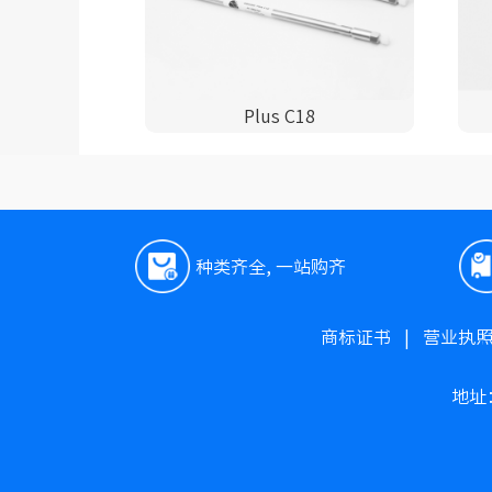
Plus C18
种类齐全, 一站购齐
商标证书
|
营业执
地址