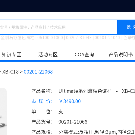
搜 
金刚石镀层色谱柱
|
06100-31000
|
00207-31043
|
00101-21043
|
色谱
知识专区
活动专区
COA查询
产品说明书
>
XB-C18 >
00201-21068
产品名称
：
Ultimate系列液相色谱柱
-
XB-C
市场价
：
￥3490.00
单位
：
支
产品货号
：
00201-21068
产品规格
：
分离模式:反相柱,粒径:3μm,内径:2.1