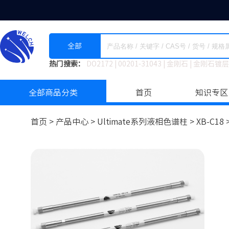
全部
热门搜索：
DO2172
|
00201-31043
|
金刚石
|
金刚石镀层
全部商品分类
首页
知识专区
首页 >
产品中心 >
Ultimate系列液相色谱柱
>
XB-C18 