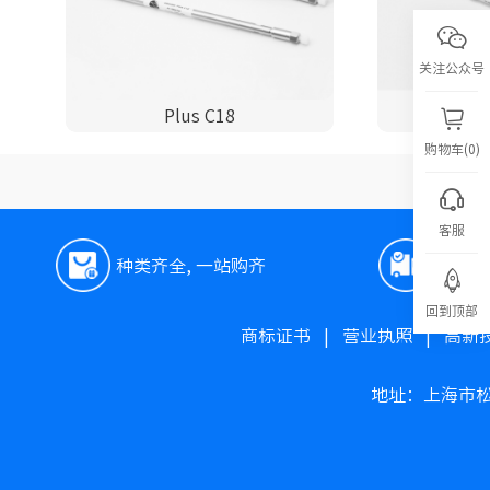
关注公众号
Plus C18
P
购物车(0)
客服
种类齐全, 一站购齐
极速
回到顶部
商标证书
|
营业执照
|
高新
地址：上海市松