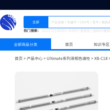
全部
热门搜索：
DO2172
|
00201-31043
|
金刚石
|
金刚石镀层
全部商品分类
首页
知识专区
首页 >
产品中心 >
Ultimate系列液相色谱柱
>
XB-C18 