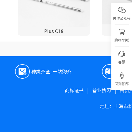
关注公众号
Plus C18
P
购物车(0)
客服
种类齐全, 一站购齐
极速
回到顶部
商标证书
|
营业执照
|
高新
地址：上海市松