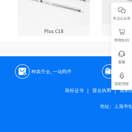
关注公众号
Plus C18
P
购物车(0)
客服
种类齐全, 一站购齐
极速
回到顶部
商标证书
|
营业执照
|
高新
地址：上海市松