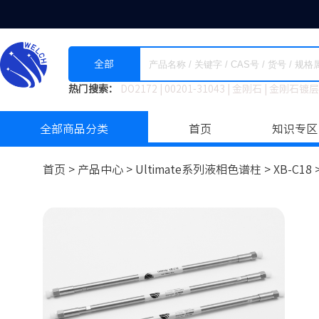
全部
热门搜索：
DO2172
|
00201-31043
|
金刚石
|
金刚石镀层
全部商品分类
首页
知识专区
首页 >
产品中心 >
Ultimate系列液相色谱柱
>
XB-C18 