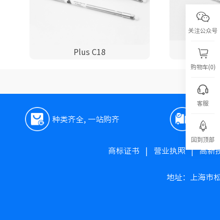
关注公众号
Plus C18
P
购物车(0)
客服
种类齐全, 一站购齐
极速
回到顶部
商标证书
|
营业执照
|
高新
地址：上海市松