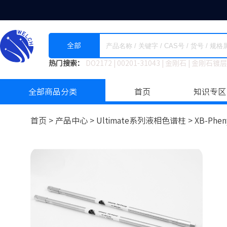
全部
热门搜索：
DO2172
|
00201-31043
|
金刚石
|
金刚石镀层
全部商品分类
首页
知识专区
首页 >
产品中心 >
Ultimate系列液相色谱柱
>
XB-Phen