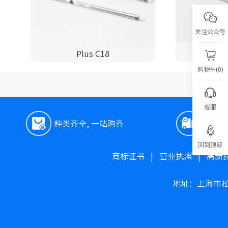
关注公众号
Plus C18
P
购物车(0)
客服
种类齐全, 一站购齐
极速
回到顶部
商标证书
|
营业执照
|
高新
地址：上海市松