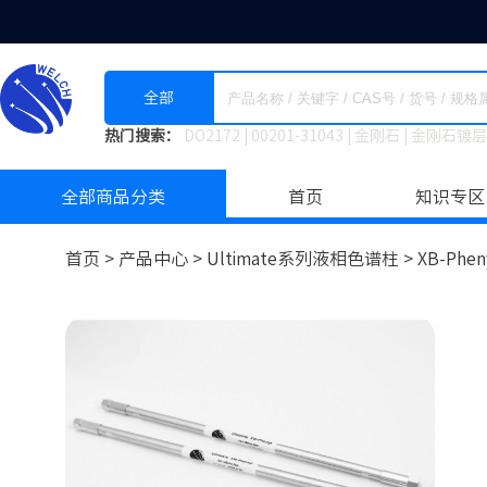
全部
热门搜索：
DO2172
|
00201-31043
|
金刚石
|
金刚石镀层
全部商品分类
首页
知识专区
首页 >
产品中心 >
Ultimate系列液相色谱柱
>
XB-Phen