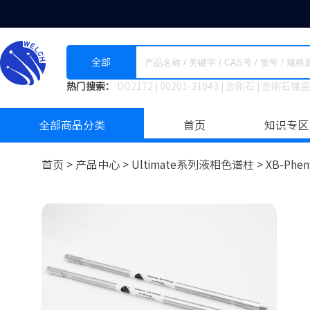
全部
热门搜索：
DO2172
|
00201-31043
|
金刚石
|
金刚石镀层
全部商品分类
首页
知识专区
首页 >
产品中心 >
Ultimate系列液相色谱柱
>
XB-Phen