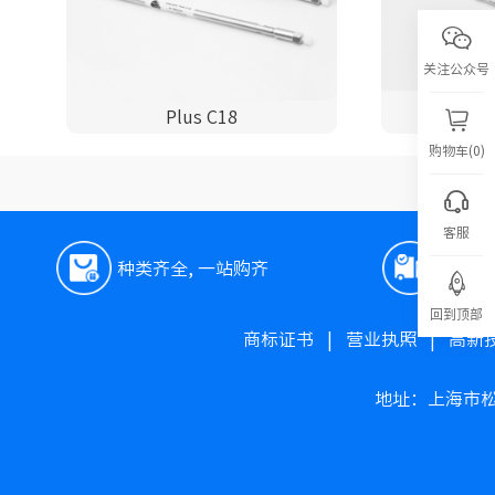
关注公众号
Plus C18
P
购物车(0)
客服
种类齐全, 一站购齐
极速
回到顶部
商标证书
|
营业执照
|
高新
地址：上海市松