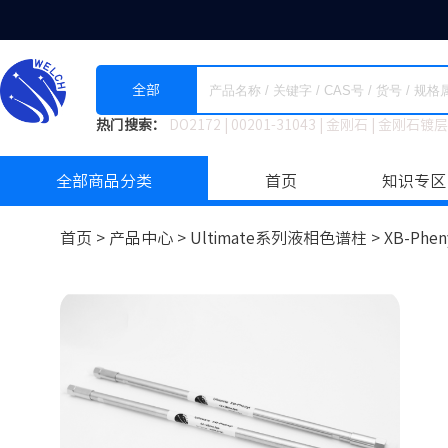
全部
热门搜索：
DO2172
|
00201-31043
|
金刚石
|
金刚石镀层
全部商品分类
首页
知识专区
首页 >
产品中心 >
Ultimate系列液相色谱柱
>
XB-Phen