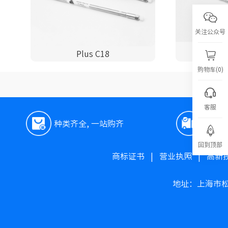
关注公众号
Plus C18
P
购物车(0)
客服
种类齐全, 一站购齐
极速
回到顶部
商标证书
|
营业执照
|
高新
地址：上海市松