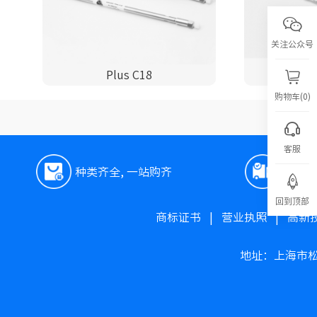
关注公众号
Plus C18
P
购物车(0)
客服
种类齐全, 一站购齐
极速
回到顶部
商标证书
|
营业执照
|
高新
地址：上海市松