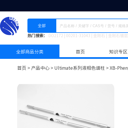
全部
热门搜索：
DO2172
|
00201-31043
|
金刚石
|
金刚石镀层
全部商品分类
首页
知识专区
首页 >
产品中心 >
Ultimate系列液相色谱柱
>
XB-Phen