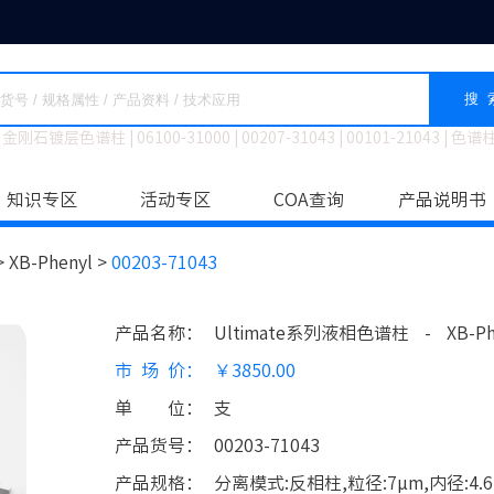
搜 
金刚石镀层色谱柱
|
06100-31000
|
00207-31043
|
00101-21043
|
色谱
知识专区
活动专区
COA查询
产品说明书
>
XB-Phenyl >
00203-71043
产品名称
：
Ultimate系列液相色谱柱
-
XB-Ph
市场价
：
￥3850.00
单位
：
支
产品货号
：
00203-71043
产品规格
：
分离模式:反相柱,粒径:7μm,内径:4.6