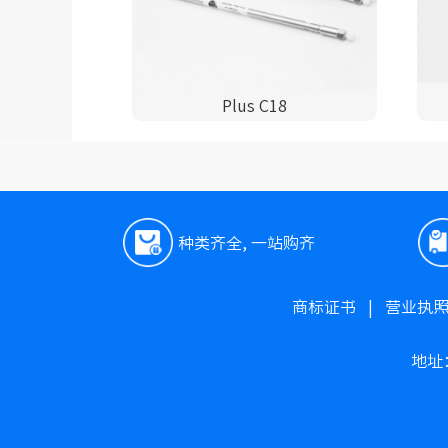
Plus C18
种类齐全, 一站购齐
商标证书
|
营业执
地址