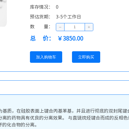
库存情况
：
0
预估货期
：
3-5个工作日
数量
：
总价
：
￥3850.00
加入购物车
立即购买
采用超纯硅胶为基质，在硅胶表面上键合丙基苯基，并且进行彻底的双
分离的药物具有优良的分离效果。 与直链烷烃键合而成的反相色
环的化合物的分离。