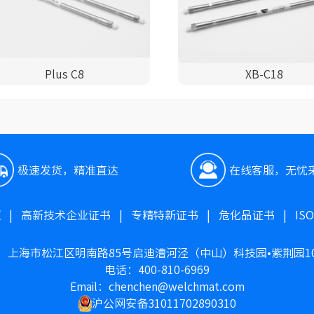
Plus C8
XB-C18
极速发货，精准直达
在线客服，无忧
照
|
高新技术企业证书
|
专精特新证书
|
危化品证书
|
IS
：上海市松江区明南路85号启迪漕河泾（中山）科技园•紫荆园1
电话：400-810-6969
Email：chenchen@welchmat.com
沪公网安备31011702890310