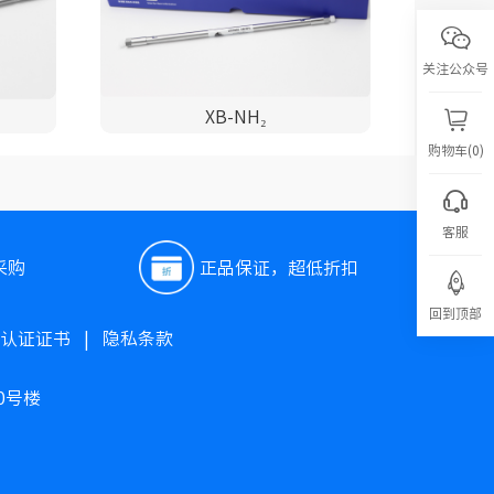
关注公众号
XB-NH₂
购物车(0)
客服
采购
正品保证，超低折扣
回到顶部
O认证证书
|
隐私条款
0号楼