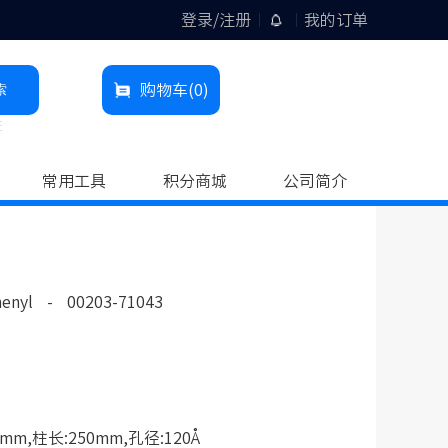
登录/注册
我的订单
索
购物车
(0)
柱
常用工具
积分商城
公司简介
enyl
-
00203-71043
mm,柱长:250mm,孔径:120Å