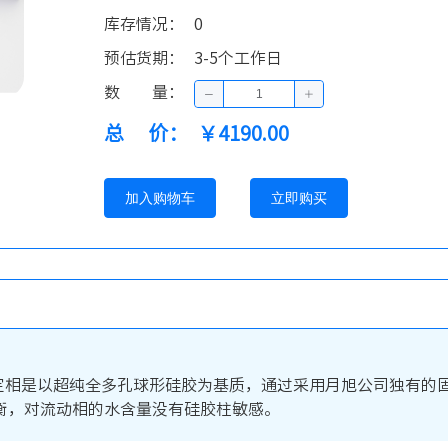
库存情况
：
0
预估货期
：
3-5个工作日
数量
：
总价
：
￥4190.00
加入购物车
立即购买
谱柱，其固定相是以超纯全多孔球形硅胶为基质，通过采用月旭公司独
衡，对流动相的水含量没有硅胶柱敏感。