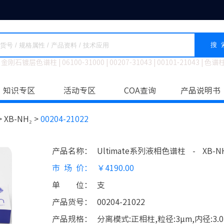
搜 
金刚石镀层色谱柱
|
06100-31000
|
00207-31043
|
00101-21043
|
色谱
知识专区
活动专区
COA查询
产品说明书
>
XB-NH₂ >
00204-21022
产品名称
：
Ultimate系列液相色谱柱
-
XB-N
市场价
：
￥4190.00
单位
：
支
产品货号
：
00204-21022
产品规格
：
分离模式:正相柱,粒径:3μm,内径:3.0