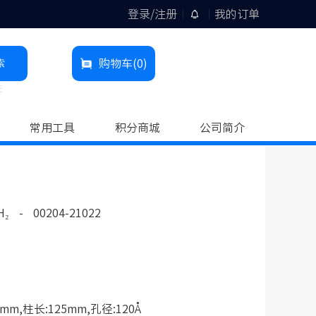
登录/注册
我的订单
索
购物车
(0)
柱
常用工具
积分商城
公司简介
H₂
-
00204-21022
mm,柱长:125mm,孔径:120Å