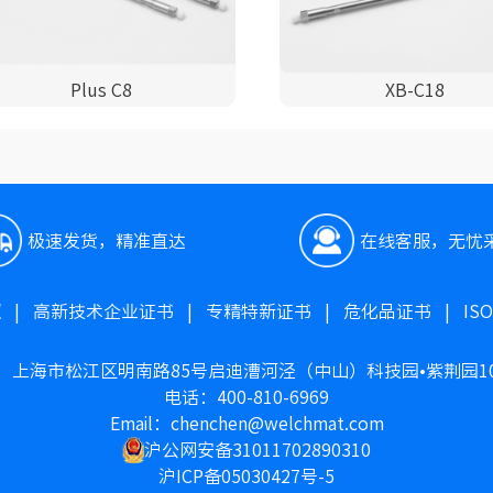
Plus C8
XB-C18
极速发货，精准直达
在线客服，无忧
照
|
高新技术企业证书
|
专精特新证书
|
危化品证书
|
IS
：上海市松江区明南路85号启迪漕河泾（中山）科技园•紫荆园1
电话：400-810-6969
Email：chenchen@welchmat.com
沪公网安备31011702890310
沪ICP备05030427号-5