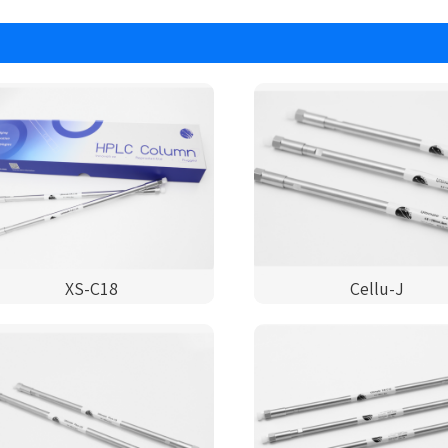
XS-C18
Cellu-J