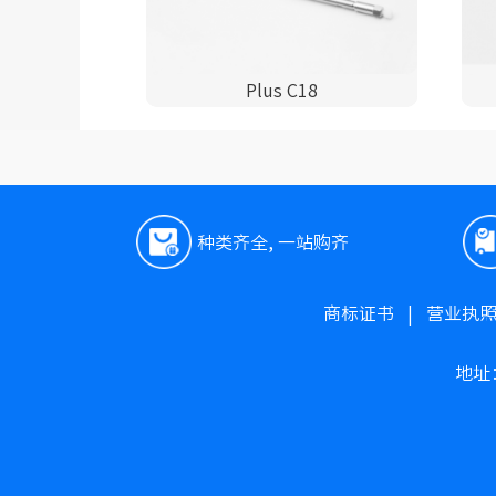
Plus C18
种类齐全, 一站购齐
商标证书
|
营业执
地址