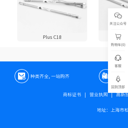
关注公众号
Plus C18
P
购物车(0)
客服
种类齐全, 一站购齐
极速
回到顶部
商标证书
|
营业执照
|
高新
地址：上海市松