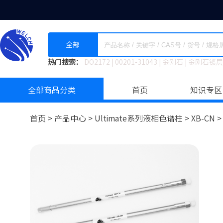
全部
热门搜索：
DO2172
|
00201-31043
|
金刚石
|
金刚石镀层
全部商品分类
首页
知识专区
首页 >
产品中心 >
Ultimate系列液相色谱柱
>
XB-CN 