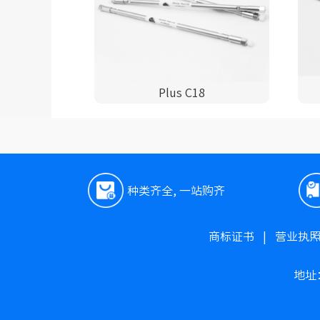
Plus C18
种类齐全, 一站购齐
商标证书
|
营业执
地址