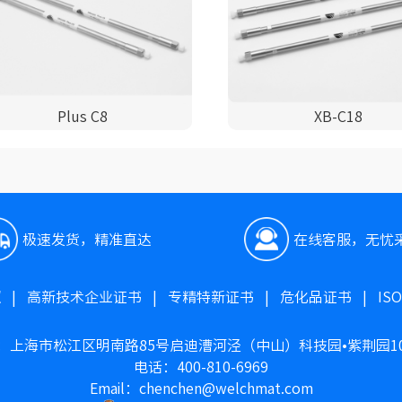
Plus C8
XB-C18
极速发货，精准直达
在线客服，无忧
照
|
高新技术企业证书
|
专精特新证书
|
危化品证书
|
IS
：上海市松江区明南路85号启迪漕河泾（中山）科技园•紫荆园1
电话：400-810-6969
Email：chenchen@welchmat.com