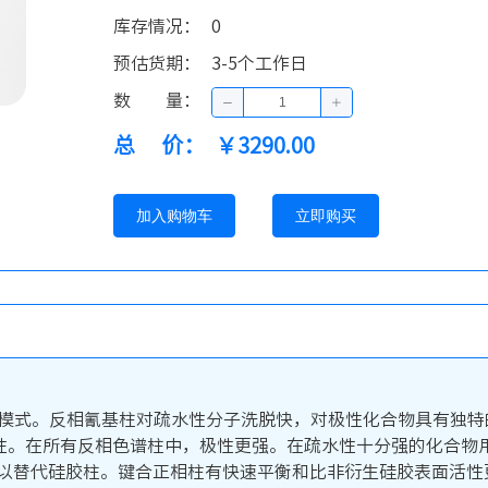
库存情况
：
0
预估货期
：
3-5个工作日
数量
：
总价
：
￥3290.00
加入购物车
立即购买
和反相两种模式。反相氰基柱对疏水性分子洗脱快，对极性化合物具有
择性。在所有反相色谱柱中，极性更强。在疏水性十分强的化合物用
可以替代硅胶柱。键合正相柱有快速平衡和比非衍生硅胶表面活性