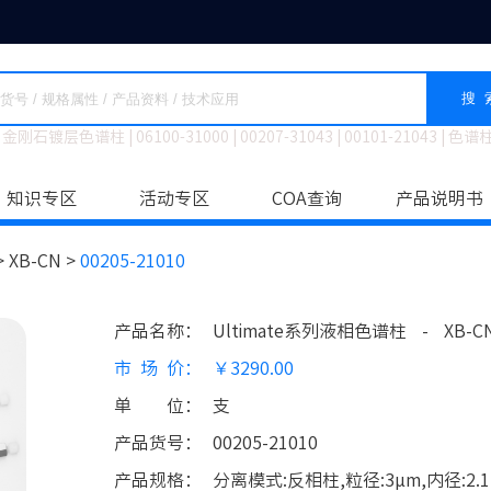
搜 
金刚石镀层色谱柱
|
06100-31000
|
00207-31043
|
00101-21043
|
色谱
知识专区
活动专区
COA查询
产品说明书
>
XB-CN >
00205-21010
产品名称
：
Ultimate系列液相色谱柱
-
XB-C
市场价
：
￥3290.00
单位
：
支
产品货号
：
00205-21010
产品规格
：
分离模式:反相柱,粒径:3μm,内径:2.1