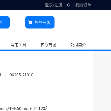
登录/注册
我的订单
索
购物车
(0)
柱
常用工具
积分商城
公司简介
N
-
00205-21010
mm,柱长:50mm,孔径:120Å