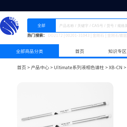
全部
热门搜索：
DO2172
|
00201-31043
|
金刚石
|
金刚石镀层
全部商品分类
首页
知识专区
首页 >
产品中心 >
Ultimate系列液相色谱柱
>
XB-CN 