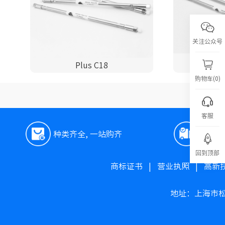
关注公众号
Plus C18
P
购物车(0)
客服
种类齐全, 一站购齐
极速
回到顶部
商标证书
|
营业执照
|
高新
地址：上海市松