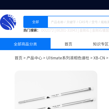
全部
热门搜索：
DO2172
|
00201-31043
|
金刚石
|
金刚石镀层
全部商品分类
首页
知识专区
首页 >
产品中心 >
Ultimate系列液相色谱柱
>
XB-CN 