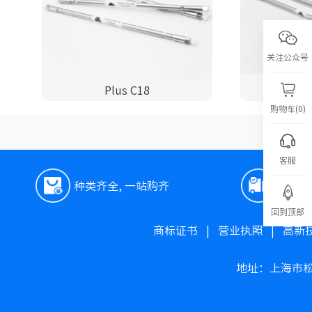
关注公众号
Plus C18
P
购物车(0)
客服
种类齐全, 一站购齐
极速
回到顶部
商标证书
|
营业执照
|
高新
地址：上海市松