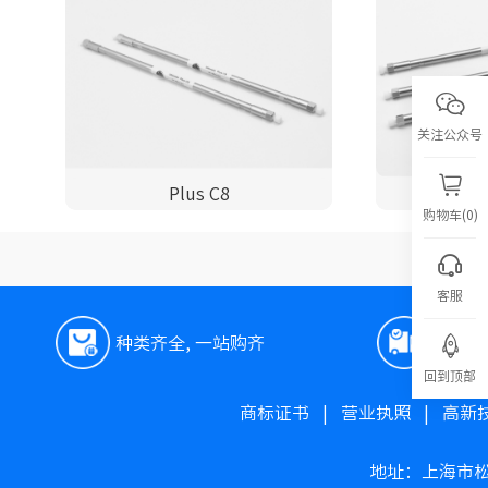
关注公众号
Plus C8
购物车(0)
客服
种类齐全, 一站购齐
极速
回到顶部
商标证书
|
营业执照
|
高新
地址：上海市松