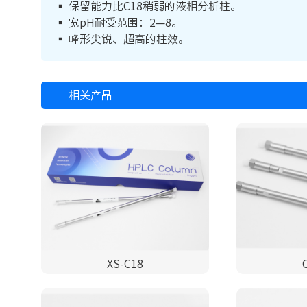
▪ 保留能力比C18稍弱的液相分析柱。
▪ 宽pH耐受范围：2—8。
▪ 峰形尖锐、超高的柱效。
相关产品
XS-C18