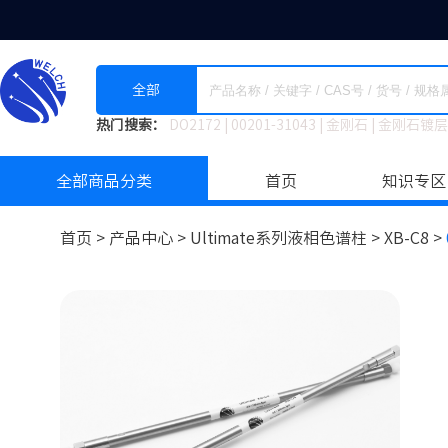
全部
热门搜索：
DO2172
|
00201-31043
|
金刚石
|
金刚石镀层
全部商品分类
首页
知识专区
首页 >
产品中心 >
Ultimate系列液相色谱柱
>
XB-C8 >